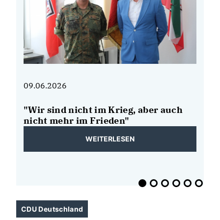
09.06.2026
08
"Wir sind nicht im Krieg, aber auch
N
de
nicht mehr im Frieden"
B
b
WEITERLESEN
E
CDU Deutschland