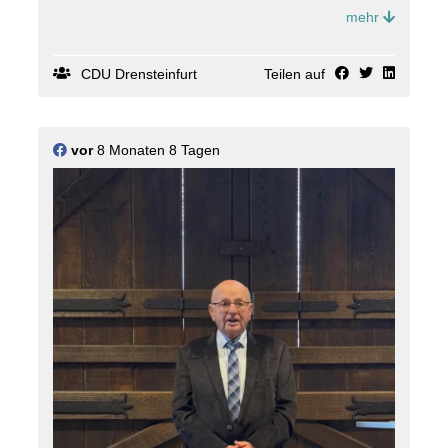
Jahr zurück.
mehr
Bürgermeister Markus Wiewel richtete ebenfalls
einige Grußworte an die Versammlung und berichtete
von seinen ersten Wochen im Amt. Neben dem
CDU Drensteinfurt
Teilen auf
Jahresbericht stand auch der Kassenbericht auf der
Tagesordnung. Kassierer Martin Welscheit konnte
dabei eine positive Kassenlage vermelden.
vor
8 Monaten 8 Tagen
Im Anschluss wurde der Vorstand neu gewählt. An
der Spitze der Ortsunion steht weiterhin Jonas
Volkmar. Auch bei den übrigen Vorstandsämtern gab
es keine Veränderungen.
Nach den Wahlen folgte mit dem gemeinsamen
Grünkohl-Kartoffel-Eintopf ein gemeinsames
Abendessen. Zudem nutzten die Mitglieder die
Gelegenheit zum Austausch über aktuelle politische
Themen. Den Abschluss der Versammlung bildeten
zahlreiche Ehrungen für 25-, 40- und 50-jährige
Mitgliedschaften in der CDU. Für einen besonderen
Rahmen sorgte Manuela de Vaal, die mit einer
Zeitreise durch welt- und kommunalpolitische
Ereignisse der jeweiligen Eintrittsjahre einen
informativen Rückblick auf die politische Entwicklung
dieser Jahre gab. #
cdu
#
drensteinfurt