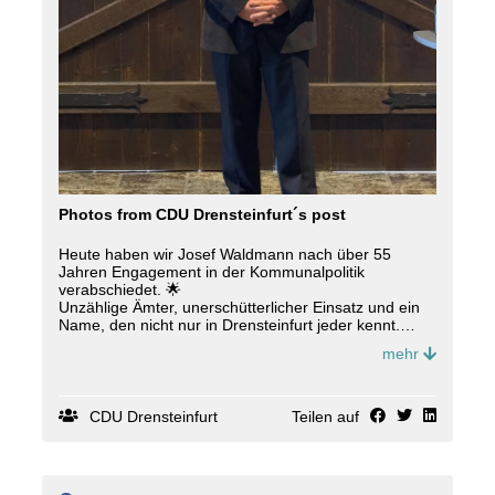
Photos from CDU Drensteinfurt´s post
Heute haben wir Josef Waldmann nach über 55
Jahren Engagement in der Kommunalpolitik
verabschiedet. 🌟
Unzählige Ämter, unerschütterlicher Einsatz und ein
Name, den nicht nur in Drensteinfurt jeder kennt.
mehr
Viele Wegbegleiter*innen, persönliche Worte und
herzliche Momente machten diesen Tag besonders.
Als Zeichen des Dankes wurde Josef Waldmann zum
Ehrenvorsitzenden des CDU-Stadtverbandes
CDU Drensteinfurt
Teilen auf
Drensteinfurt ernannt.
Danke für mehr als ein halbes Jahrhundert
Leidenschaft, Erfahrung und Heimatliebe! 🙌❤️ #
cdu