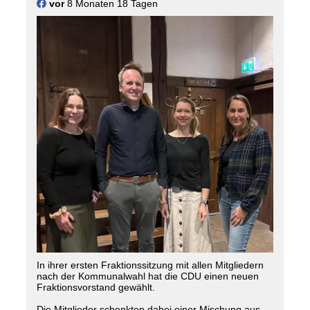
vor
8 Monaten 18 Tagen
#
drensteinfurt
In ihrer ersten Fraktionssitzung mit allen Mitgliedern
nach der Kommunalwahl hat die CDU einen neuen
Fraktionsvorstand gewählt.
Die Mitglieder schenkten dabei einer Mischung aus