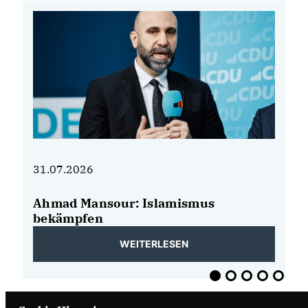
31.07.2026
31
Ahmad Mansour: Islamismus
K
bekämpfen
wi
WEITERLESEN