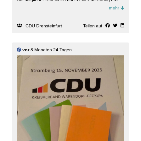
erfahrenen und neuen Kräften ihr Vertrauen:
mehr
Der neu gewählte Vorstand setzt sich wie folgt
zusammen:
? Thomas Hunsteger (Vorsitzender)
CDU Drensteinfurt
Teilen auf
? Ann-Christin Budde (1. Stellvertretende
Vorsitzende/r)
? Kathrin Dartmann (2. Stellvertretende Vorsitzende)
? Manuela de Vaal (Beisitzerin)
vor
8 Monaten 24 Tagen
Der neugewählte Fraktionsvorsitzende, Thomas
Hunsteger, äußerte sich nach der Wahl erfreut über
das Ergebnis und die Stimmung in der Fraktion:
"Ich freue mich über das Vertrauen und blicke positiv
auf die gemeinsame Arbeit in der Fraktion zum Wohle
der Stadt Drensteinfurt. Wir haben ein starkes Team
aus erfahrenen und neuen Mitgliedern und werden
zusammen die Herausforderungen der nächsten
Jahre anpacken."
Die Fraktion startet damit mit einem neu formierten
Führungsteam in die Legislaturperiode und
signalisiert ihren Willen, sich engagiert für die
Anliegen der Bürgerinnen und Bürger Drensteinfurts
einzusetzen.
#cdu #
drensteinfurt